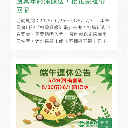
廚具年終滿額送・櫻花豪禮帶
回家
活動期間：2025/10/25～2025/12/31，年末
最實用的「廚房升級計畫」來啦！打造新廚不
只要美，更要聰明入手， 簽約就送廚房實用
三件套，瀝水捲簾 1 組＋不鏽鋼刀架 1 只＋不
鏽鋼五連鉤1 只。
查看
全文