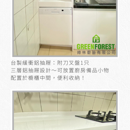
台製緩衝鋁抽屜：附刀叉盤1只
三層鋁抽屜設計～可放置廚房備品小物
配置於櫥櫃中間，便利收納！