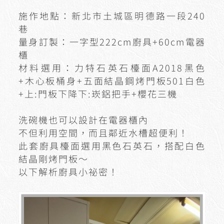
施作地點：新北市土城區明德路一段240
巷
量身訂製：一字型222cm廚具+60cm電器
櫃
材料選用：力特石英石檯面A2018黑色
+木心板桶身+五面結晶鋼烤門板501白色
+上:門板下降下:崁鋁把手+櫻花三機
洗碗機也可以設計在電器櫃內
不但利用空間，而且鄰近水槽超便利！
此套廚具檯面選用黑色石英石，搭配白色
結晶剛烤門板～
以下解析廚具小祕密！