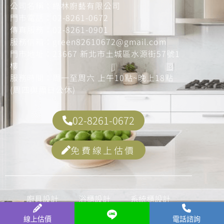
公司名稱：綠林廚藝有限公司
門市電話：
02-8261-0672
傳真服務：
02-8261-0901
服務信箱：
green82610672@gmail.com
門市地址：
23667 新北市土城區水源街57號1
樓
服務時間：周一至周六 上午10點~晚上18點
(周四與周日公休)
02-8261-0672
免費線上估價
廚具設計
浴櫃設計
系統櫃設計
廚具知識
最新消息
關於綠林
線上估價
電話諮詢