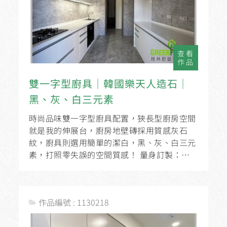
查看
作品
雙一字型廚具│韓國樂天人造石│
黑、灰、白三元素
時尚品味雙一字型廚具配置，狹長型廚房空間
就是我的伸展台，廚房地壁磚採用質感灰石
紋，廚具則選用簡單的潔白，黑、灰、白三元
素，打照零失誤的空間質感！ 量身訂製：一
字型294cm廚具+199cm邊櫃材料選用：...
作品編號 : 1130218