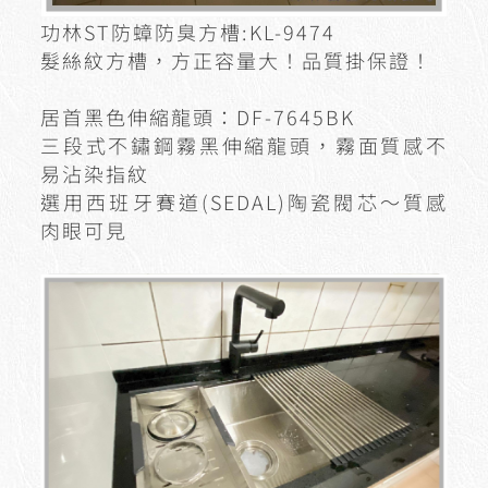
功林ST防蟑防臭方槽:KL-9474
髮絲紋方槽，方正容量大！品質掛保證！
居首黑色伸縮龍頭：DF-7645BK
三段式不鏽鋼霧黑伸縮龍頭，霧面質感不
易沾染指紋
選用西班牙賽道(SEDAL)陶瓷閥芯～質感
肉眼可見