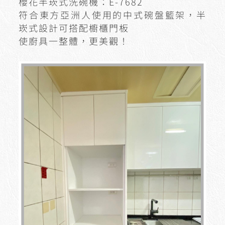
櫻花半崁式洗碗機：E-7682
符合東方亞洲人使用的中式碗盤籃架，半
崁式設計可搭配櫥櫃門板
使廚具一整體，更美觀！