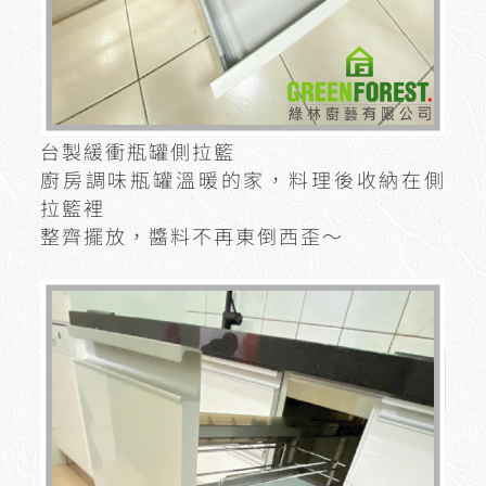
台製緩衝瓶罐側拉籃
廚房調味瓶罐溫暖的家，料理後收納在側
拉籃裡
整齊擺放，醬料不再東倒西歪～