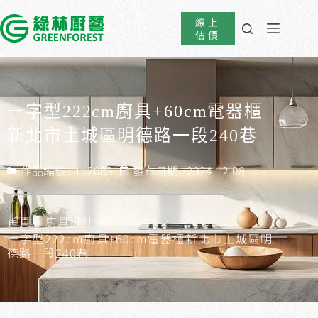
線上
估價
一字型222cm廚具+60cm電器櫃
新北市土城區明德路一段240巷
作品編號 : 1120831
發布日期 :
2024-12-08
首頁
>
廚具設計
>
一字型222cm廚具+60cm電器櫃新北市土城區明
德路一段240巷