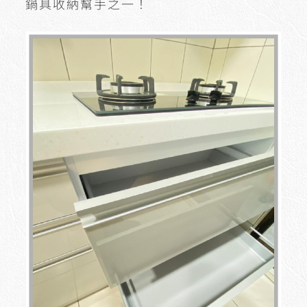
鍋具收納幫手之一！