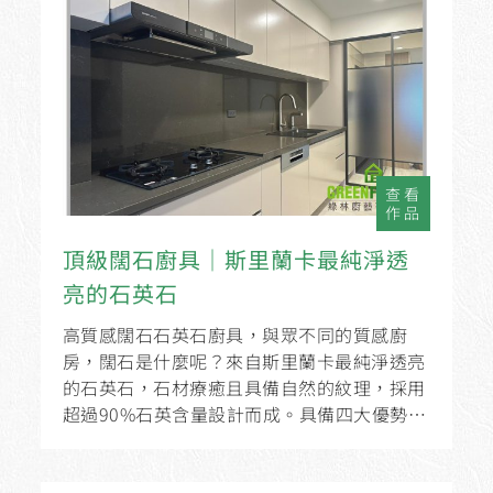
查看
作品
頂級闊石廚具│斯里蘭卡最純淨透
亮的石英石
高質感闊石石英石廚具，與眾不同的質感廚
房，闊石是什麼呢？來自斯里蘭卡最純淨透亮
的石英石，石材療癒且具備自然的紋理，採用
超過90%石英含量設計而成。具備四大優勢，
「耐磨低損耗、絕對耐高溫、毛細孔小抗菌
易...