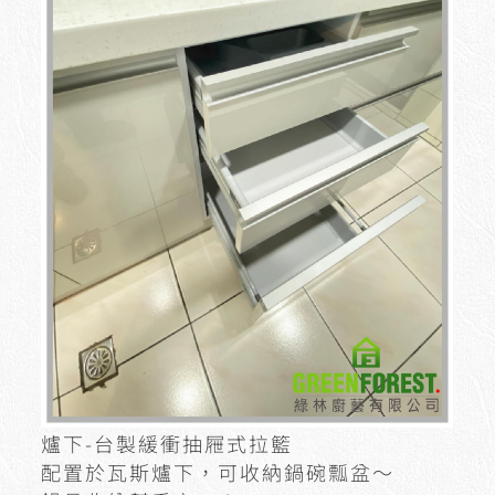
爐下-台製緩衝抽屜式拉籃
配置於瓦斯爐下，可收納鍋碗瓢盆～