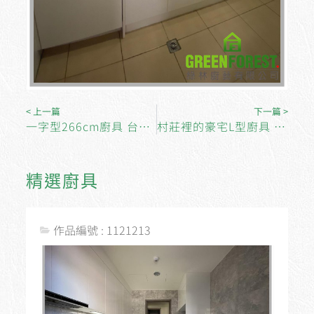
< 上一篇
下一篇 >
一字型266cm廚具 台北市文山區樟新街8巷 陳先生
村莊裡的豪宅L型廚具 │隱藏在櫃體的瓦斯桶
精選廚具
作品編號 : 1121213