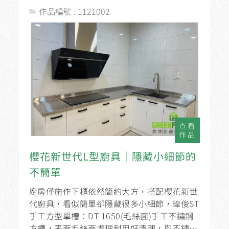
作品編號 : 1121002
查看
作品
櫻花新世代L型廚具│隱藏小細節的
不簡單
廚房僅施作下櫃依然簡約大方，搭配櫻花新世
代廚具，看似簡單卻隱藏很多小細節，瑋俊ST
手工方型單槽：DT-1650(毛絲面)手工不鏽鋼
方槽，表面毛絲面處理耐用好清理，與不鏽鋼