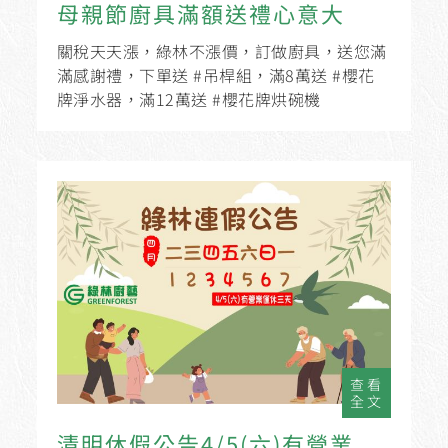
母親節廚具滿額送禮心意大
關稅天天漲，綠林不漲價，訂做廚具，送您滿
滿感謝禮，下單送 #吊桿組，滿8萬送 #櫻花
牌淨水器，滿12萬送 #櫻花牌烘碗機
查看
全文
清明休假公告4/5(六)有營業