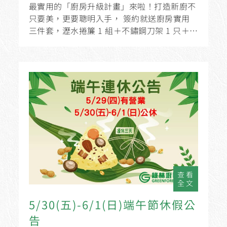
最實用的「廚房升級計畫」來啦！打造新廚不
只要美，更要聰明入手， 簽約就送廚房實用
三件套，瀝水捲簾 1 組＋不鏽鋼刀架 1 只＋不
鏽鋼五連鉤1 只。
查看
全文
5/30(五)-6/1(日)端午節休假公
告