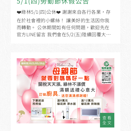
5/1(四)勞動節休假公告
❤️綠林5/1(四)公休❤️ 謝謝來自各行各業，存
在於社會裡的小螺絲！ 讓美好的生活因你我
而轉動。 公休期間如有任何問題，歡迎先在
官方LINE留言 我們會在5/2(五)陸續回覆大家
☺️！
查看
全文