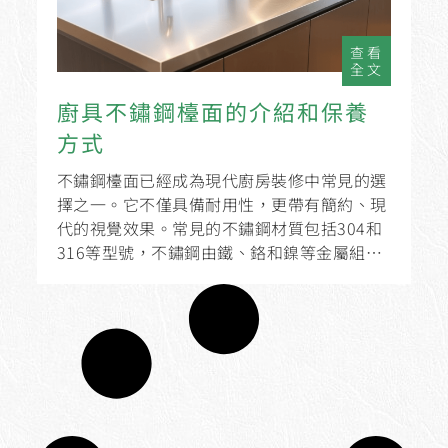
查看
全文
廚具不鏽鋼檯面的介紹和保養
方式
不鏽鋼檯面已經成為現代廚房裝修中常見的選
擇之一。它不僅具備耐用性，更帶有簡約、現
代的視覺效果。常見的不鏽鋼材質包括304和
316等型號，不鏽鋼由鐵、鉻和鎳等金屬組
成，能夠防止生鏽並具備高抗腐蝕性，因此成
為理想的廚房檯面材料。