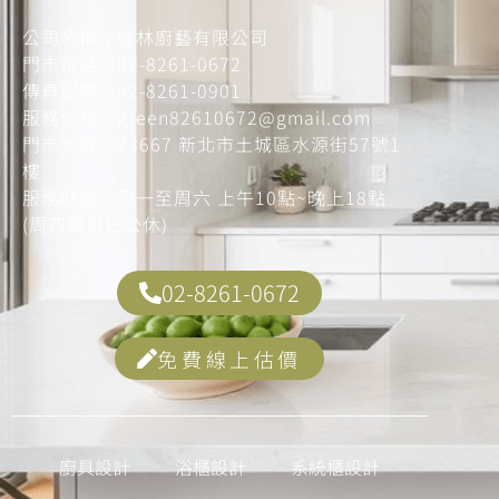
公司名稱：綠林廚藝有限公司
門市電話：
02-8261-0672
傳真服務：
02-8261-0901
服務信箱：
green82610672@gmail.com
門市地址：
23667 新北市土城區水源街57號1
樓
服務時間：周一至周六 上午10點~晚上18點
(周四與周日公休)
02-8261-0672
免費線上估價
廚具設計
浴櫃設計
系統櫃設計