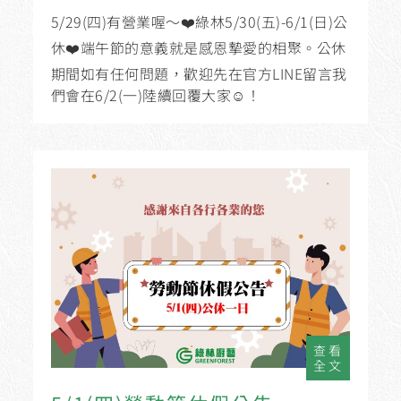
5/29(四)有營業喔～❤️綠林5/30(五)-6/1(日)公
休❤️端午節的意義就是感恩摯愛的相聚。公休
期間如有任何問題，歡迎先在官方LINE留言我
們會在6/2(一)陸續回覆大家☺️！
查看
全文