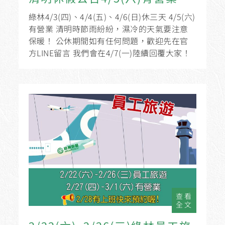
綠林4/3(四)、4/4(五)、4/6(日)休三天 4/5(六)
有營業 清明時節雨紛紛，濕冷的天氣要注意
保暖！ 公休期間如有任何問題，歡迎先在官
方LINE留言 我們會在4/7(一)陸續回覆大家！
查看
全文