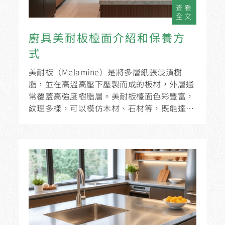
查看
全文
廚具美耐板檯面介紹和保養方
式
美耐板（Melamine）是將多層紙張浸漬樹
脂，並在高溫高壓下壓製而成的板材，外層通
常覆蓋高強度樹脂層。美耐板檯面色彩豐富，
紋理多樣，可以模仿木材、石材等，既能達到
美觀效果，也比天然材料更具經濟效益，適合
不同風格的廚房。