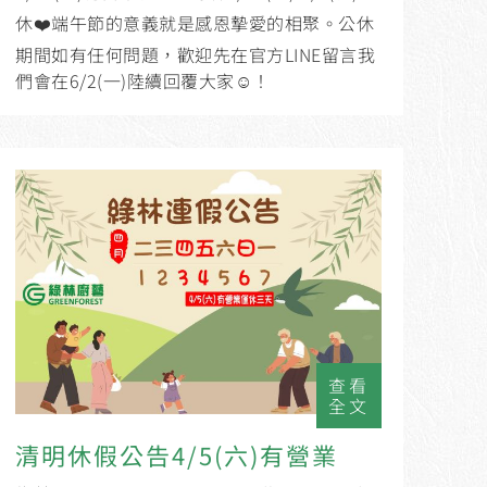
休❤️端午節的意義就是感恩摯愛的相聚。公休
期間如有任何問題，歡迎先在官方LINE留言我
們會在6/2(一)陸續回覆大家☺️！
查看
全文
清明休假公告4/5(六)有營業