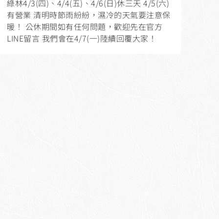
綠林4/3(四)、4/4(五)、4/6(日)休三天 4/5(六)
有營業 清明時節雨紛紛，濕冷的天氣要注意保
暖！ 公休期間如有任何問題，歡迎先在官方
LINE留言 我們會在4/7(一)陸續回覆大家！