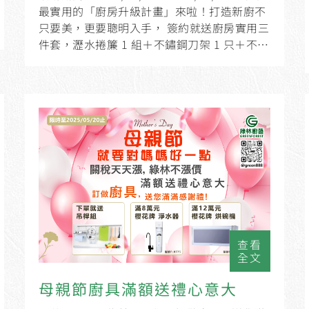
最實用的「廚房升級計畫」來啦！打造新廚不
只要美，更要聰明入手， 簽約就送廚房實用三
件套，瀝水捲簾 1 組＋不鏽鋼刀架 1 只＋不鏽
鋼五連鉤1 只。
查看
全文
母親節廚具滿額送禮心意大