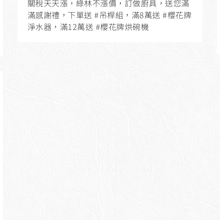
關稅天天漲，綠林不漲價，訂做廚具，送您滿
滿感謝禮，下單送 #吊桿組，滿8萬送 #櫻花牌
淨水器，滿12萬送 #櫻花牌烘碗機