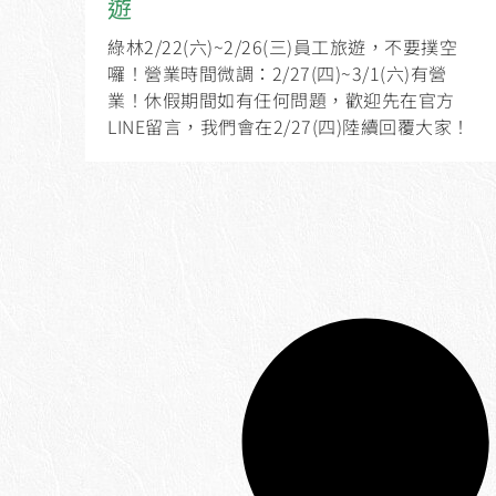
遊
綠林2/22(六)~2/26(三)員工旅遊，不要撲空
囉！營業時間微調：2/27(四)~3/1(六)有營
業！休假期間如有任何問題，歡迎先在官方
LINE留言，我們會在2/27(四)陸續回覆大家！