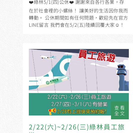
❤️綠林5/1(四)公休❤️ 謝謝來自各行各業，存
在於社會裡的小螺絲！ 讓美好的生活因你我而
轉動。 公休期間如有任何問題，歡迎先在官方
LINE留言 我們會在5/2(五)陸續回覆大家☺️！
查看
全文
2/22(六)~2/26(三)綠林員工旅