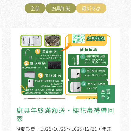
全部
廚具知識
最新消息
查看
全文
廚具年終滿額送・櫻花豪禮帶回
家
活動期間：2025/10/25～2025/12/31，年末