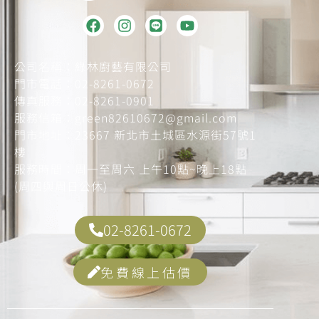
公司名稱：綠林廚藝有限公司
門市電話：
02-8261-0672
傳真服務：
02-8261-0901
服務信箱：
green82610672@gmail.com
門市地址：
23667 新北市土城區水源街57號1
樓
服務時間：周一至周六 上午10點~晚上18點
(周四與周日公休)
02-8261-0672
免費線上估價