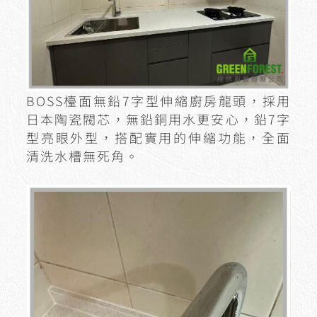
BOSS檯面無鉛7字型伸縮廚房龍頭，採用
日本陶瓷閥芯，無鉛銅用水更安心，鉛7字
型亮眼外型，搭配實用的伸縮功能，全面
清洗水槽無死角。