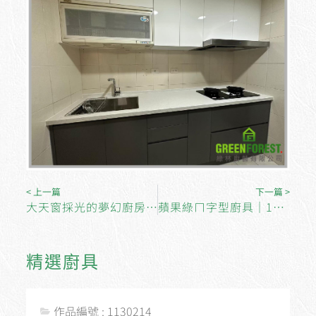
< 上一篇
下一篇 >
大天窗採光的夢幻廚房│BOSCH全崁式洗碗機
蘋果綠ㄇ字型廚具│12人份的大廚房
精選廚具
作品編號 : 1130214