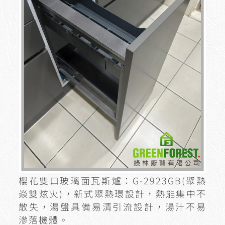
櫻花雙口玻璃面瓦斯爐：G-2923GB(聚熱
焱雙炫火)，新式聚熱環設計，熱能集中不
散失，湯盤具備易清引流設計，湯汁不易
滲落機體。