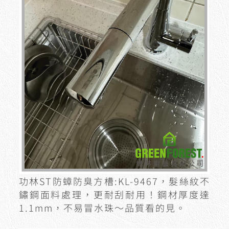
功林ST防蟑防臭方槽:KL-9467，髮絲紋不
鏽鋼面料處理，更耐刮耐用！鋼材厚度達
1.1mm，不易冒水珠～品質看的見。