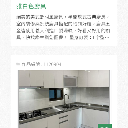
雅白色廚具
絕美的美式鄉村風廚具，半開放式古典廚房，
室內裝修與系統廚具搭配的恰到好處，廚具五
金皆使用義大利進口製滑軌，好看又好用的廚
具，快找綠林幫您圓夢！ 量身訂製：L字型
561cm廚具材料選用：韓國LOTTE人造...
作品編號 : 1120904