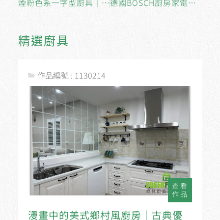
煙粉色系一字型廚具│冷色調的灰搭配粉色系浪漫又氣質
德國BOSCH廚房家電│享受科技生活
精選廚具
作品編號 : 1130214
查看
作品
漫畫中的美式鄉村風廚房│古典優