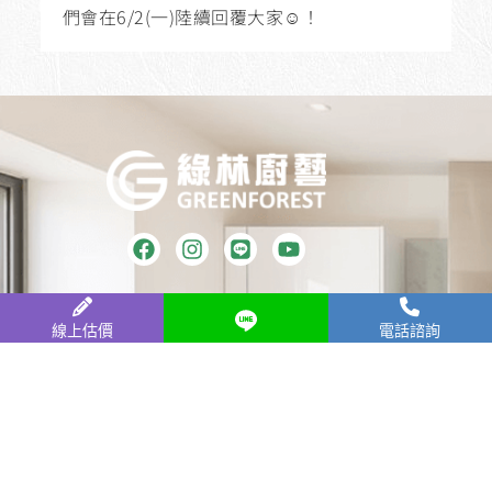
們會在6/2(一)陸續回覆大家☺️！
公司名稱：綠林廚藝有限公司
線上估價
電話諮詢
門市電話：
02-8261-0672
LINE諮詢
傳真服務：
02-8261-0901
服務信箱：
green82610672@gmail.com
門市地址：
23667 新北市土城區水源街57號1
樓
服務時間：周一至周六 上午10點~晚上18點